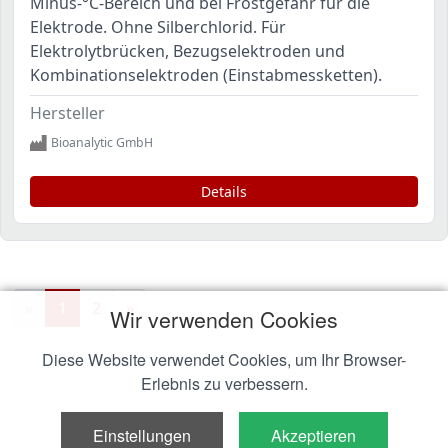
Minus-°C-Bereich und bei Frostgefahr für die
Elektrode. Ohne Silberchlorid. Für
Elektrolytbrücken, Bezugselektroden und
Kombinationselektroden (Einstabmessketten).
Hersteller
Bioanalytic GmbH
Details
«
1
2
»
Wir verwenden Cookies
Diese Website verwendet Cookies, um Ihr Browser-
Erlebnis zu verbessern.
Einstellungen
Akzeptieren