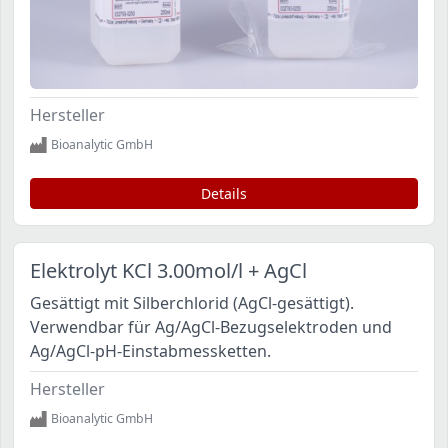
Hersteller
Bioanalytic GmbH
Details
Elektrolyt KCl 3.00mol/l + AgCl
Gesättigt mit Silberchlorid (AgCl-gesättigt).
Verwendbar für Ag/AgCl-Bezugselektroden und
Ag/AgCl-pH-Einstabmessketten.
Hersteller
Bioanalytic GmbH