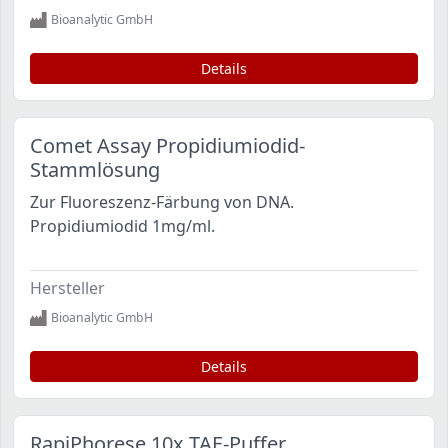
Bioanalytic GmbH
Details
Comet Assay Propidiumiodid-
Stammlösung
Zur Fluoreszenz-Färbung von DNA.
Propidiumiodid 1mg/ml.
Hersteller
Bioanalytic GmbH
Details
RapiPhorese 10x TAE-Puffer