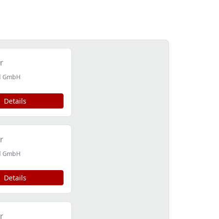
r
id GmbH
Details
r
id GmbH
Details
r