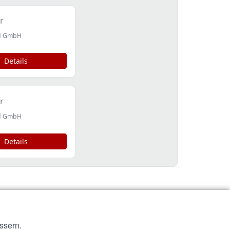
r
id GmbH
Details
r
id GmbH
Details
ssern.