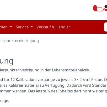
hmen
Service
Verkauf & Händler
ierpunkterniedrigung
gung
ierpunkterniedrigung in der Lebensmittelanalytik.
 für 12 Kalibrationsvorgänge zu jeweils 3× 2,5 ml Probe. D
beres Kalibriermaterial zu Verfügung. Dadurch wird Standa
mmen werden. Das letzte ¼ des Inhaltes darf nicht weiter
rage.