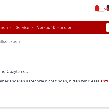
hmen
Service
Verkauf & Händler
ellselektion
und Oozyten etc.
einer anderen Kategorie nicht finden, bitten wir dieses
anz