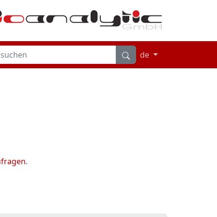
de
ufragen
.