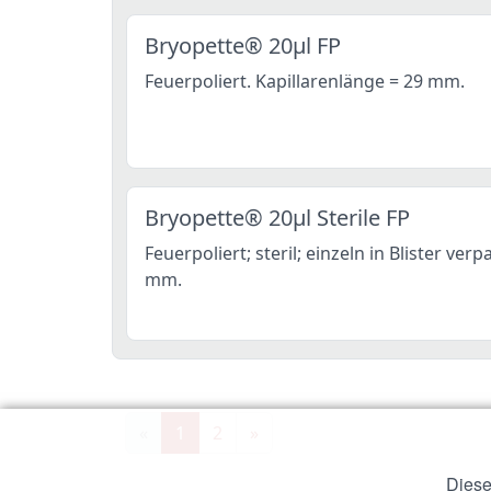
Bryopette® 20µl FP
Feuerpoliert. Kapillarenlänge = 29 mm.
Bryopette® 20µl Sterile FP
Feuerpoliert; steril; einzeln in Blister ver
mm.
«
1
2
»
Diese