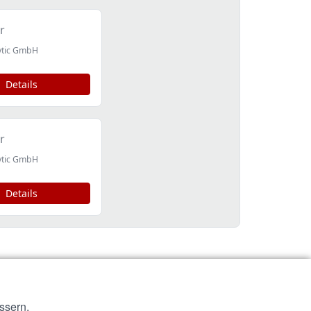
r
ytic GmbH
Details
r
ytic GmbH
Details
ssern.