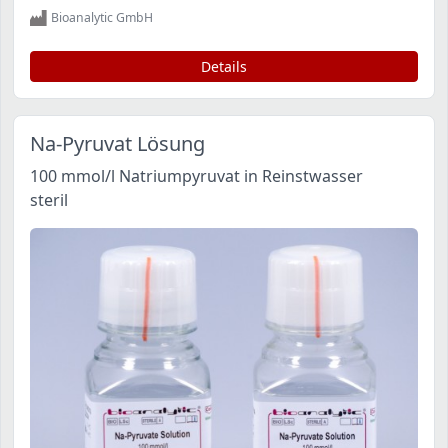
Bioanalytic GmbH
Details
Na-Pyruvat Lösung
100 mmol/l Natriumpyruvat in Reinstwasser
steril