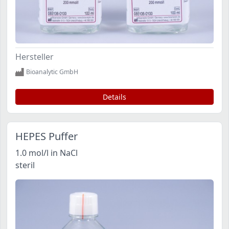
Hersteller
Bioanalytic GmbH
Details
HEPES Puffer
1.0 mol/l in NaCl
steril