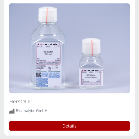
Hersteller
Bioanalytic GmbH
Details